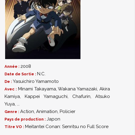
2008
Année :
N.C.
Date de Sortie :
Yasuichiro Yamamoto
De :
Minami Takayama
,
Wakana Yamazaki
,
Akira
Avec :
Kamiya
,
Kappei Yamaguchi
,
Chafurin
,
Atsuko
Yuya
,
...
Action
,
Animation
,
Policier
Genre :
Japon
Pays de production :
Meitantei Conan: Senritsu no Full Score
Titre VO :