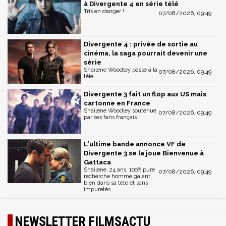
à Divergente 4 en série télé
Tris en danger !
07/08/2026, 09:49
Divergente 4 : privée de sortie au
cinéma, la saga pourrait devenir une
série
Shailene Woodley passe à la
07/08/2026, 09:49
télé
Divergente 3 fait un flop aux US mais
cartonne en France
Shailene Woodley soutenue
07/08/2026, 09:49
par ses fans français !
L'ultime bande annonce VF de
Divergente 3 se la joue Bienvenue à
Gattaca
Shailene, 24 ans, 100% pure
07/08/2026, 09:49
recherche homme galant,
bien dans sa tête et sans
impuretés
NEWSLETTER FILMSACTU