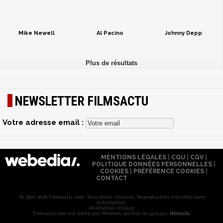
Mike Newell
Al Pacino
Johnny Depp
NEWSLETTER FILMSACTU
Votre adresse email :
MENTIONS LÉGALES
|
CGU
|
CGV
|
POLITIQUE DONNÉES PERSONNELLES
|
COOKIES
|
PRÉFÉRENCE COOKIES
|
CONTACT
© 2007-2026 Filmsactu .com. Tous droits réservés. Reproduction interdite sans
autorisation.
Réalisation Vitalyn
Filmsactu
.com est édité par Mixicom, société du groupe
Webedia
.