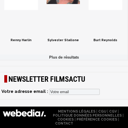
Renny Harlin
Sylvester Stallone
Burt Reynolds
NEWSLETTER FILMSACTU
Votre adresse email :
MENTIONS LÉGALES
|
CGU
|
CGV
|
POLITIQUE DONNÉES PERSONNELLES
|
COOKIES
|
PRÉFÉRENCE COOKIES
|
CONTACT