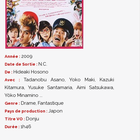
2009
Année :
N.C.
Date de Sortie :
Hideaki Hosono
De :
Tadanobu Asano
,
Yoko Maki
,
Kazuki
Avec :
Kitamura
,
Yusuke Santamaria
,
Aimi Satsukawa
,
Yôko Minamino
...
Drame
,
Fantastique
Genre :
Japon
Pays de production :
Donju
Titre VO :
1h46
Durée :