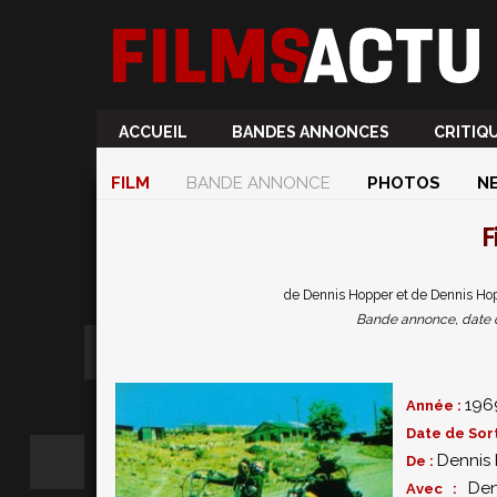
ACCUEIL
BANDES ANNONCES
CRITIQ
FILM
BANDE ANNONCE
PHOTOS
N
F
de Dennis Hopper et de Dennis Hop
Bande annonce, date de 
196
Année :
Date de Sort
Dennis
De :
Den
Avec :