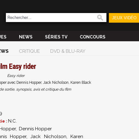
JEUX VIDÉO
UES
NEWS
SÉRIES TV
CONCOURS
EWS
CRITIQUE
DVD & BLU-RAY
ilm
Easy rider
Easy rider
per avec Dennis Hopper, Jack Nicholson, Karen Black
sortie, synopsis, avis et critique du film
9
N.C.
ie :
 Hopper
,
Dennis Hopper
nis Hopper
,
Jack Nicholson
,
Karen