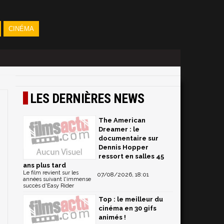
CINÉMA
LES DERNIÈRES NEWS
The American
Dreamer : le
documentaire sur
Dennis Hopper
ressort en salles 45
ans plus tard
Le film revient sur les
07/08/2026, 18:01
années suivant l'immense
succès d'Easy Rider
Top : le meilleur du
cinéma en 30 gifs
animés !