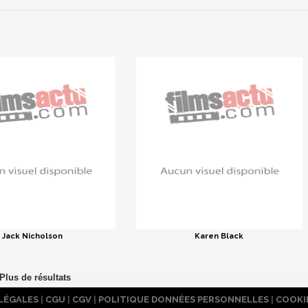
Jack Nicholson
Karen Black
LÉGALES
|
CGU
|
CGV
|
POLITIQUE DONNÉES PERSONNELLES
|
COOKI