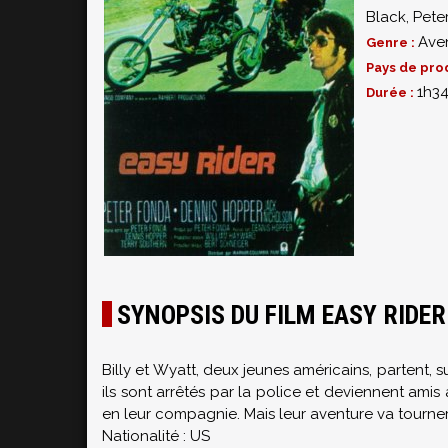
Black
,
Pete
Ave
Genre :
Pays de pro
1h3
Durée :
SYNOPSIS DU FILM EASY RIDER
Billy et Wyatt, deux jeunes américains, partent, 
ils sont arrêtés par la police et deviennent ami
en leur compagnie. Mais leur aventure va tourner
Nationalité : US