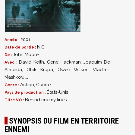
2001
Année :
N.C.
Date de Sortie :
John Moore
De :
David Keith
,
Gene Hackman
,
Joaquim De
Avec :
Almeida
,
Olek Krupa
,
Owen Wilson
,
Vladimir
Mashkov
,
...
Action
,
Guerre
Genre :
États-Unis
Pays de production :
Behind enemy lines
Titre VO :
SYNOPSIS DU FILM EN TERRITOIRE
ENNEMI