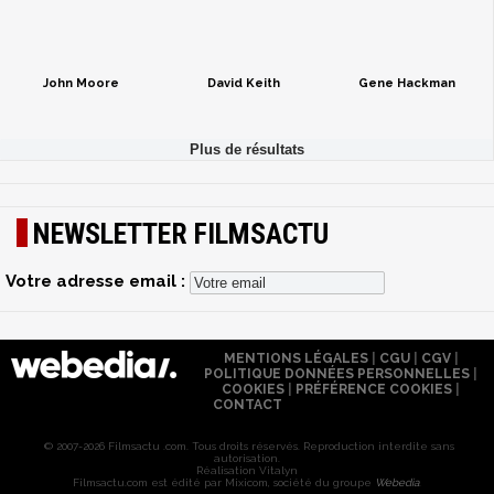
John Moore
David Keith
Gene Hackman
NEWSLETTER FILMSACTU
Votre adresse email :
MENTIONS LÉGALES
|
CGU
|
CGV
|
POLITIQUE DONNÉES PERSONNELLES
|
COOKIES
|
PRÉFÉRENCE COOKIES
|
CONTACT
© 2007-2026 Filmsactu .com. Tous droits réservés. Reproduction interdite sans
autorisation.
Réalisation Vitalyn
Filmsactu
.com est édité par Mixicom, société du groupe
Webedia
.