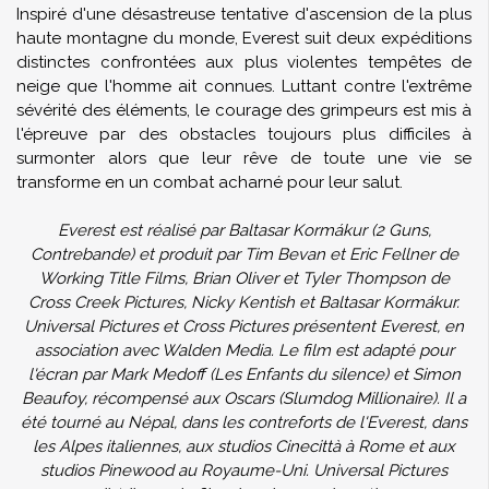
Inspiré d'une désastreuse tentative d'ascension de la plus
haute montagne du monde, Everest suit deux expéditions
distinctes confrontées aux plus violentes tempêtes de
neige que l'homme ait connues. Luttant contre l'extrême
sévérité des éléments, le courage des grimpeurs est mis à
l'épreuve par des obstacles toujours plus difficiles à
surmonter alors que leur rêve de toute une vie se
transforme en un combat acharné pour leur salut.
Everest est réalisé par Baltasar Kormákur (2 Guns,
Contrebande) et produit par Tim Bevan et Eric Fellner de
Working Title Films, Brian Oliver et Tyler Thompson de
Cross Creek Pictures, Nicky Kentish et Baltasar Kormákur.
Universal Pictures et Cross Pictures présentent Everest, en
association avec Walden Media. Le film est adapté pour
l'écran par Mark Medoff (Les Enfants du silence) et Simon
Beaufoy, récompensé aux Oscars (Slumdog Millionaire). Il a
été tourné au Népal, dans les contreforts de l'Everest, dans
les Alpes italiennes, aux studios Cinecittà à Rome et aux
studios Pinewood au Royaume-Uni. Universal Pictures