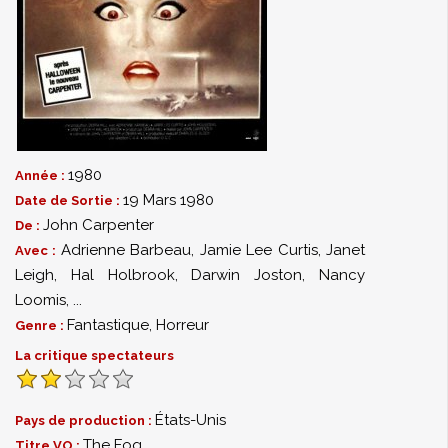
1980
Année :
19 Mars 1980
Date de Sortie :
John Carpenter
De :
Adrienne Barbeau
,
Jamie Lee Curtis
,
Janet
Avec :
Leigh
,
Hal Holbrook
,
Darwin Joston
,
Nancy
Loomis
,
...
Fantastique
,
Horreur
Genre :
La critique spectateurs
États-Unis
Pays de production :
The Fog
Titre VO :