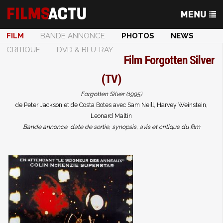
FILM
BANDE ANNONCE
PHOTOS
NEWS
CRITIQUE
DVD & BLU-RAY
Film
Forgotten Silver
(TV)
Forgotten Silver (1995)
de Peter Jackson et de Costa Botes avec Sam Neill, Harvey Weinstein,
Leonard Maltin
Bande annonce, date de sortie, synopsis, avis et critique du film