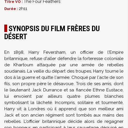
The Four Feathers
Titre VO :
2h11
Durée :
SYNOPSIS DU FILM FRÈRES DU
DÉSERT
En 1898, Harry Feversham, un officier de l'Empire
britannique, refuse d'aller défendre la forteresse coloniale
de Khartoum attaquée par une armée de rebelles
soudanais. La veille du départ des troupes, Harry tourne le
dos à la guerre et quitte l'armée. Choqué par l'acte de son
fils, son propre père le désavoue. Trois de ses amis, dont
le lieutenant Jack Durrance et sa fiancée Ethne Eustace,
lui envoient par ailleurs quatre plumes blanches
symbolisant la lâcheté. Incompris, solitaire et tourmenté,
Harry vit à Londres où il apprend que son meilleur ami
Jack et son ancien régiment sont tombés aux mains des
rebelles. L'officier britannique décide alors de regagner
son honneur en participant à leur sauvetage déguisé en