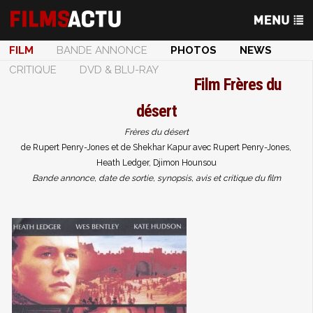
FILM
BANDE ANNONCE
PHOTOS
NEWS
CRITIQUE
DVD & BLU-RAY
Film
Frères du
désert
Frères du désert
de Rupert Penry-Jones et de Shekhar Kapur avec Rupert Penry-Jones,
Heath Ledger, Djimon Hounsou
Bande annonce, date de sortie, synopsis, avis et critique du film