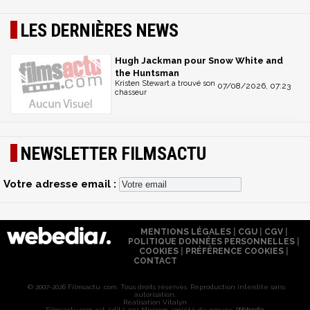
LES DERNIÈRES NEWS
Hugh Jackman pour Snow White and
the Huntsman
Kristen Stewart a trouvé son
07/08/2026, 07:23
chasseur
NEWSLETTER FILMSACTU
Votre adresse email :
MENTIONS LÉGALES
|
CGU
|
CGV
|
POLITIQUE DONNÉES PERSONNELLES
|
COOKIES
|
PRÉFÉRENCE COOKIES
|
CONTACT
© 2007-2026 Filmsactu .com. Tous droits réservés. Reproduction interdite sans
autorisation.
Réalisation Vitalyn
Filmsactu
.com est édité par Mixicom, société du groupe
Webedia
.