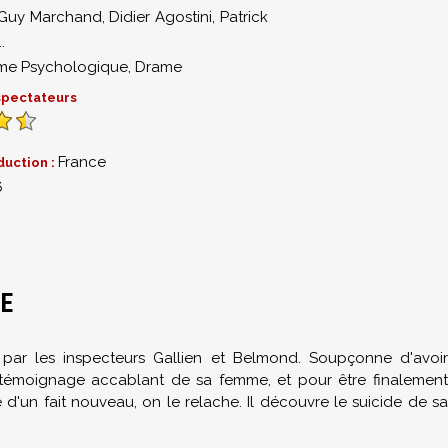
Guy Marchand
,
Didier Agostini
,
Patrick
..
me Psychologique
,
Drame
 spectateurs
France
duction :
6
UE
 par les inspecteurs Gallien et Belmond. Soupçonne d'avoir
 le témoignage accablant de sa femme, et pour être finalement
 d'un fait nouveau, on le relache. Il découvre le suicide de sa