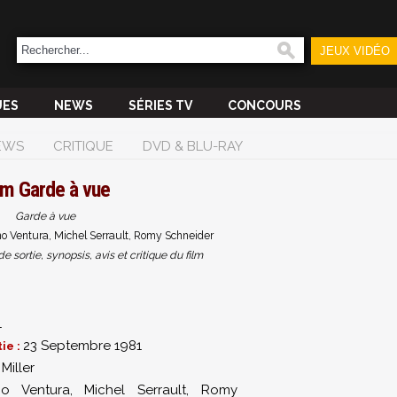
JEUX VIDÉO
UES
NEWS
SÉRIES TV
CONCOURS
EWS
CRITIQUE
DVD & BLU-RAY
lm
Garde à vue
Garde à vue
no Ventura, Michel Serrault, Romy Schneider
sortie, synopsis, avis et critique du film
1
23 Septembre 1981
ie :
Miller
no Ventura
,
Michel Serrault
,
Romy