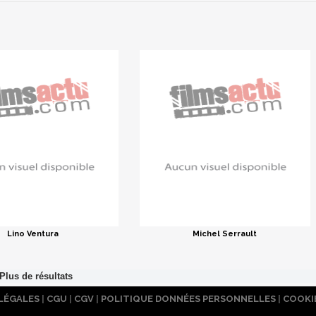
Lino Ventura
Michel Serrault
LÉGALES
|
CGU
|
CGV
|
POLITIQUE DONNÉES PERSONNELLES
|
COOKI