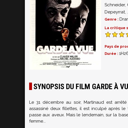
Schneider
,
Depeyrrat
,
.
Dra
Genre :
La critique
Pays de pro
1H2
Durée :
SYNOPSIS DU FILM GARDE À V
Le 31 décembre au soir, Martinaud est arrêté
assassiné deux fillettes, il est inculpé après
passe aux aveux. Mais le lendemain, sur la base
femme...