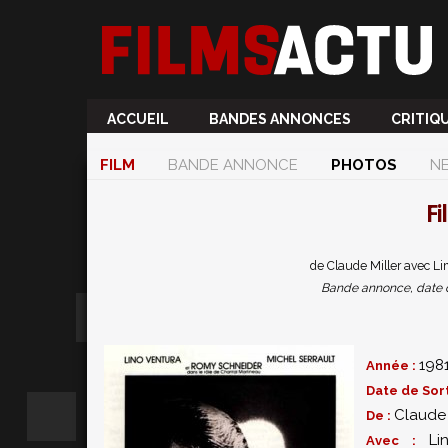
ACCUEIL
BANDES ANNONCES
CRITIQ
FILM
BANDE ANNONCE
PHOTOS
N
Fi
de Claude Miller avec Li
Bande annonce, date de 
198
Année :
Date de Sort
Claude 
De :
Li
Avec :