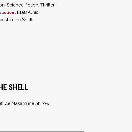
ion
,
Science-fiction
,
Thriller
États-Unis
duction :
ost in the Shell
HE SHELL
ell de Masamune Shirow.