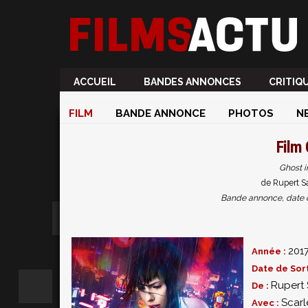
ACCUEIL
BANDES ANNONCES
CRITIQ
FILM
BANDE ANNONCE
PHOTOS
N
Film
Ghost in
de Rupert S
Bande annonce, date de 
201
Année :
Date de Sort
Rupert
De :
Scarl
Avec :