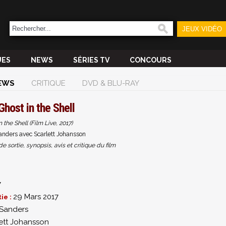
JEUX VIDÉO
UES
NEWS
SÉRIES TV
CONCOURS
EWS
CRITIQUE
DVD & BLU-RAY
Ghost in the Shell
 the Shell (Film Live, 2017)
anders avec Scarlett Johansson
sortie, synopsis, avis et critique du film
7
29 Mars 2017
ie :
 Sanders
ett Johansson