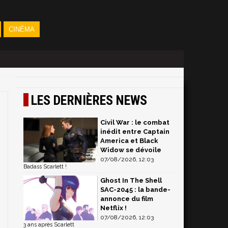
CINÉMA
LES DERNIÈRES NEWS
Civil War : le combat
inédit entre Captain
America et Black
Widow se dévoile
07/08/2026, 12:03
Badass Scarlett !
Ghost In The Shell
SAC-2045 : la bande-
annonce du film
Netflix !
07/08/2026, 12:03
3 ans après Scarlett