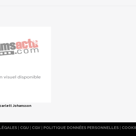
carlett Johansson
LÉGALES
|
CGU
|
CGV
|
POLITIQUE DONNÉES PERSONNELLES
|
COOKI