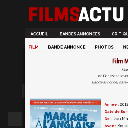
ACCUEIL
BANDES ANNONCES
CRITIQ
FILM
BANDE ANNONCE
PHOTOS
N
Film
M
Mari
de Dan Mazer avec
Bande annonce, date de 
201
Année :
Date de Sort
Dan Ma
De :
Simo
Avec :