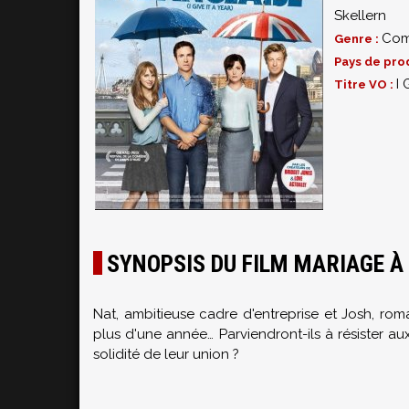
Skellern
Com
Genre :
Pays de pro
I 
Titre VO :
SYNOPSIS DU FILM MARIAGE À 
Nat, ambitieuse cadre d'entreprise et Josh, rom
plus d'une année… Parviendront-ils à résister a
solidité de leur union ?