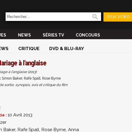
JEUX VIDÉO
UES
NEWS
SÉRIES TV
CONCOURS
EWS
CRITIQUE
DVD & BLU-RAY
ariage à l'anglaise
age à l'anglaise (2013)
 Simon Baker, Rafe Spall, Rose Byrne
sortie, synopsis, avis et critique du film
2
10 Avril 2013
ie :
zer
n Baker
,
Rafe Spall
,
Rose Byrne
,
Anna