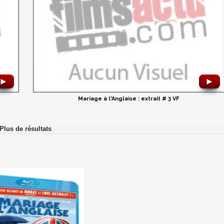
►
►
Mariage à l'Anglaise : extrait # 3 VF