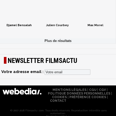
Djamel Bensalah
Julien Courbey
Max Morel
NEWSLETTER FILMSACTU
Votre adresse email :
MENTIONS LÉGALES
|
CGU
|
CGV
|
POLITIQUE DONNÉES PERSONNELLES
|
COOKIES
|
PRÉFÉRENCE COOKIES
|
CONTACT
© 2007-2026 Filmsactu .com. Tous droits réservés. Reproduction interdite sans
autorisation.