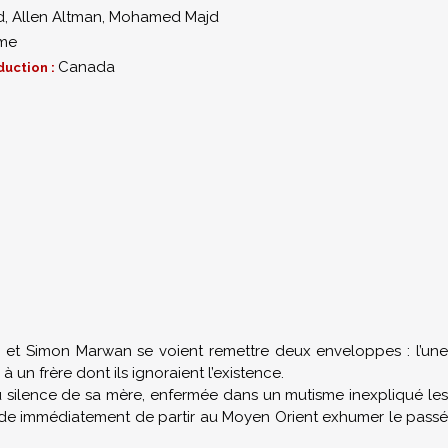
d
,
Allen Altman
,
Mohamed Majd
me
Canada
duction :
0
e et Simon Marwan se voient remettre deux enveloppes : l’une
à un frère dont ils ignoraient l’existence.
u silence de sa mère, enfermée dans un mutisme inexpliqué les
ide immédiatement de partir au Moyen Orient exhumer le passé