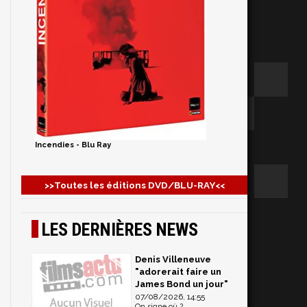
Incendies - Blu Ray
>>Toutes les éditions DVD/BLU-RAY<<
LES DERNIÈRES NEWS
Denis Villeneuve
"adorerait faire un
James Bond un jour"
07/08/2026, 14:55
On signe où ?