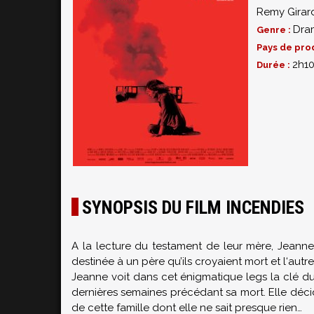
Remy Girar
Dra
Genre :
Pays de pro
2h1
Durée :
SYNOPSIS DU FILM INCENDIES
A la lecture du testament de leur mère, Jeann
destinée à un père qu’ils croyaient mort et l‘autre 
Jeanne voit dans cet énigmatique legs la clé d
dernières semaines précédant sa mort. Elle déc
de cette famille dont elle ne sait presque rien…