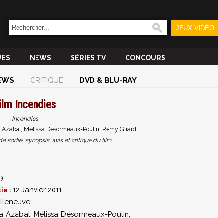
JEUX VIDÉO
UES
NEWS
SÉRIES TV
CONCOURS
EWS
CRITIQUE
DVD & BLU-RAY
ilm
Incendies
Incendies
a Azabal, Mélissa Désormeaux-Poulin, Remy Girard
sortie, synopsis, avis et critique du film
9
12 Janvier 2011
ie :
illeneuve
a Azabal
,
Mélissa Désormeaux-Poulin
,