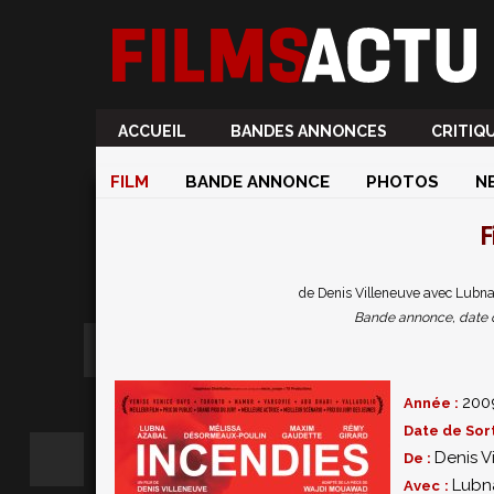
ACCUEIL
BANDES ANNONCES
CRITIQ
FILM
BANDE ANNONCE
PHOTOS
N
F
de Denis Villeneuve avec Lubn
Bande annonce, date de 
200
Année :
Date de Sort
Denis V
De :
Lubn
Avec :