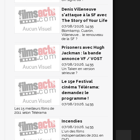
Denis Villeneuve
s'attaque à la SF avec
The Story of Your Life
07/08/2026, 14:55
Blomkamp, Cuarón,
Villeneuve... le renouveau
de la SF ?
Prisoners avec Hugh
Jackman : la bande
annonce VF / VOST
07/08/2026, 14:55
Un Taken en version
sérieuse ?
Le 15e Festival
cinéma Télérama:
demandez le
programme !
07/08/2026, 14:55
Les 15 meilleurs films de
2011 selon Télérama
Incendies
07/08/2026, 14:55
L'un des films
indispensables de 2011 en
DVD