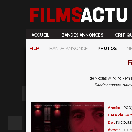
ACCUEIL
BANDES ANNONCES
CRITIQ
FILM
BANDE ANNONCE
PHOTOS
N
F
de Nicolas Winding Refn a
Bande annonce, date de 
200
Année :
Date de Sort
Nicolas
De :
Joon
Avec :