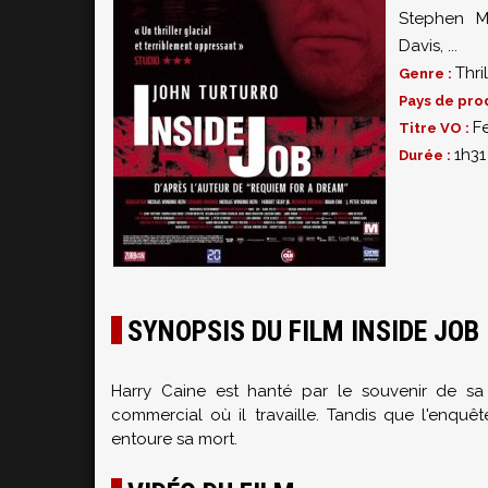
Stephen Mc
Davis
,
...
Thril
Genre :
Pays de pro
F
Titre VO :
1h31
Durée :
SYNOPSIS DU FILM INSIDE JOB
Harry Caine est hanté par le souvenir de sa
commercial où il travaille. Tandis que l'enquê
entoure sa mort.