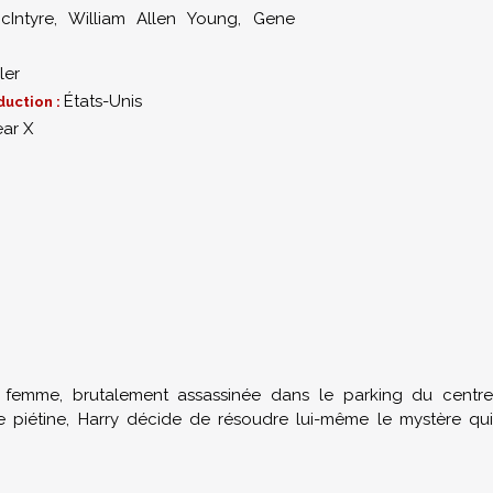
Intyre
,
William Allen Young
,
Gene
ler
États-Unis
duction :
ear X
 femme, brutalement assassinée dans le parking du centre
te piétine, Harry décide de résoudre lui-même le mystère qui