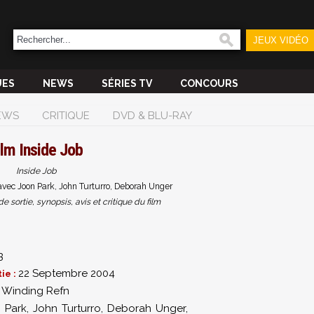
JEUX VIDÉO
UES
NEWS
SÉRIES TV
CONCOURS
EWS
CRITIQUE
DVD & BLU-RAY
ilm
Inside Job
Inside Job
vec Joon Park, John Turturro, Deborah Unger
sortie, synopsis, avis et critique du film
3
22 Septembre 2004
ie :
 Winding Refn
 Park
,
John Turturro
,
Deborah Unger
,