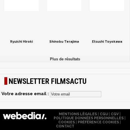
Ryuichi Hiroki
Shinobu Terajima
Etsushi Toyokawa
NEWSLETTER FILMSACTU
Votre adresse email :
MENTIONS LÉGALES
|
CGU
|
CGV
|
POLITIQUE DONNÉES PERSONNELLES
|
COOKIES
|
PRÉFÉRENCE COOKIES
|
CONTACT