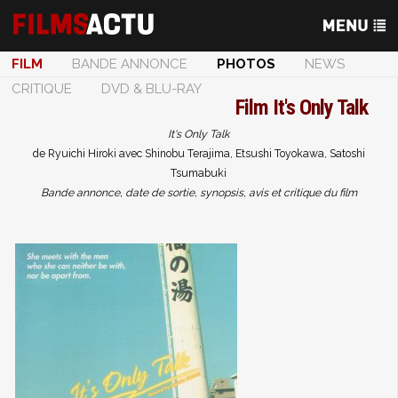
FILM
BANDE ANNONCE
PHOTOS
NEWS
CRITIQUE
DVD & BLU-RAY
Film
It's Only Talk
It's Only Talk
de Ryuichi Hiroki avec Shinobu Terajima, Etsushi Toyokawa, Satoshi
Tsumabuki
Bande annonce, date de sortie, synopsis, avis et critique du film