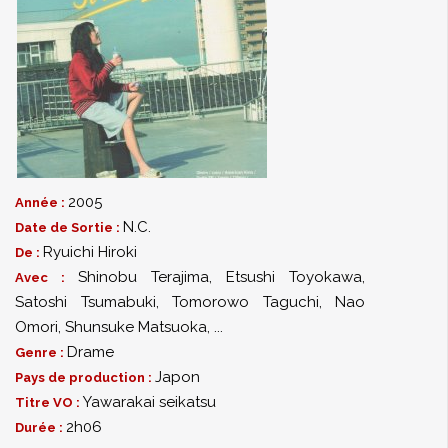
2005
Année :
N.C.
Date de Sortie :
Ryuichi Hiroki
De :
Shinobu Terajima
,
Etsushi Toyokawa
,
Avec :
Satoshi Tsumabuki
,
Tomorowo Taguchi
,
Nao
Omori
,
Shunsuke Matsuoka
,
...
Drame
Genre :
Japon
Pays de production :
Yawarakai seikatsu
Titre VO :
2h06
Durée :