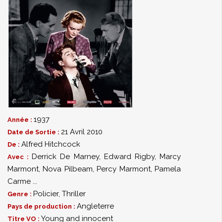
1937
Année :
21 Avril 2010
Date de Sortie :
Alfred Hitchcock
De :
Derrick De Marney
,
Edward Rigby
,
Marcy
Avec :
Marmont
,
Nova Pilbeam
,
Percy Marmont
,
Pamela
Carme
...
Policier
,
Thriller
Genre :
Angleterre
Pays de production :
Young and innocent
Titre VO :