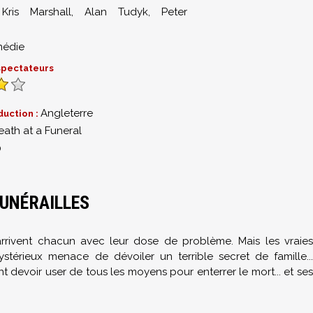
,
Kris Marshall
,
Alan Tudyk
,
Peter
édie
 spectateurs
Angleterre
duction :
eath at a Funeral
0
FUNÉRAILLES
 arrivent chacun avec leur dose de problème. Mais les vraies
térieux menace de dévoiler un terrible secret de famille...
nt devoir user de tous les moyens pour enterrer le mort... et ses