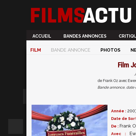
ACCUEIL
BANDES ANNONCES
CRITIQ
FILM
BANDE ANNONCE
PHOTOS
N
Film
Jo
J
de Frank Oz avec Ewe
Bande annonce, date de 
200
Année :
Date de Sort
Frank 
De :
Ew
Avec :