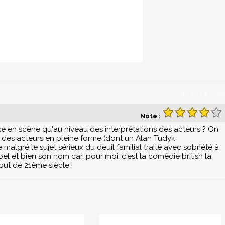
0
/
10
-
1
votes
Note :
e en scène qu'au niveau des interprétations des acteurs ? On
ar des acteurs en pleine forme (dont un Alan Tudyk
 malgré le sujet sérieux du deuil familial traité avec sobriété à
bel et bien son nom car, pour moi, c'est la comédie british la
ut de 21ème siècle !