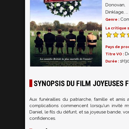
Donovan
Dinklage
,
...
Com
Genre :
La critique
Pays de pro
D
Titre VO :
1H3
Durée :
SYNOPSIS DU FILM JOYEUSES 
Aux funérailles du patriarche, famille et amis
complications commencent lorsqu'un invité mys
Daniel, le fils du défunt, et sa joyeuse bande, vo
confidences.