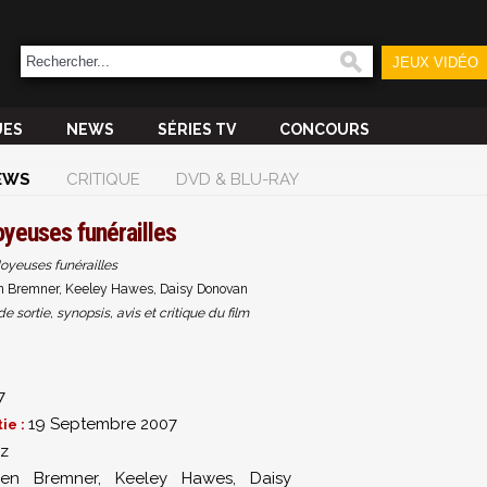
JEUX VIDÉO
UES
NEWS
SÉRIES TV
CONCOURS
EWS
CRITIQUE
DVD & BLU-RAY
yeuses funérailles
oyeuses funérailles
n Bremner, Keeley Hawes, Daisy Donovan
sortie, synopsis, avis et critique du film
7
19 Septembre 2007
ie :
Oz
en Bremner
,
Keeley Hawes
,
Daisy