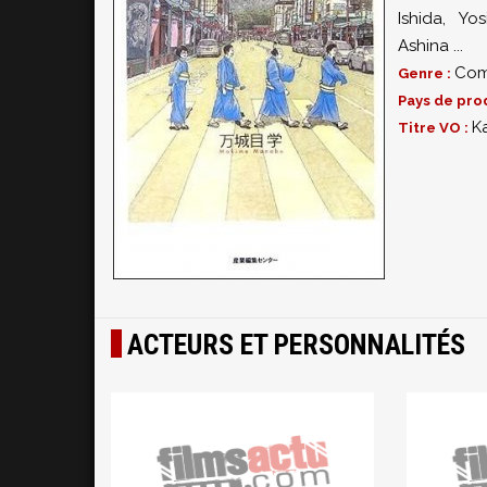
Ishida
,
Yos
Ashina
...
Com
Genre :
Pays de pro
K
Titre VO :
ACTEURS ET PERSONNALITÉS