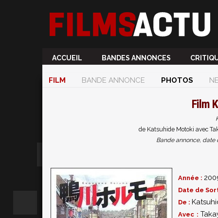
ACCUEIL
BANDES ANNONCES
CRITIQ
FILM
BANDE ANNONCE
PHOTOS
N
Film
K
de Katsuhide Motoki avec Ta
Bande annonce, date de 
200
Année :
Date de Sort
Katsuhi
De :
Taka
Avec :