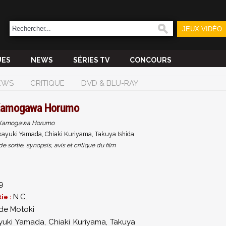
JEUX VIDÉO
UES
NEWS
SÉRIES TV
CONCOURS
EWS
CRITIQUE
DVD & BLU-RAY
amogawa Horumo
Kamogawa Horumo
kayuki Yamada, Chiaki Kuriyama, Takuya Ishida
sortie, synopsis, avis et critique du film
9
N.C.
ie :
de Motoki
yuki Yamada
,
Chiaki Kuriyama
,
Takuya