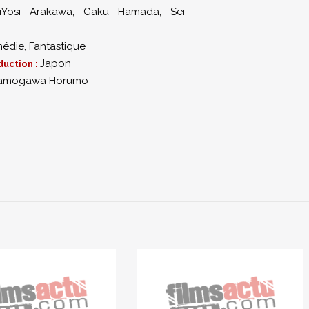
iYosi Arakawa
,
Gaku Hamada
,
Sei
édie
,
Fantastique
Japon
duction :
amogawa Horumo