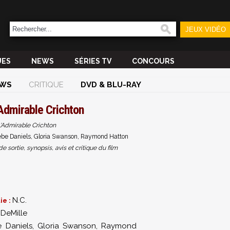
JEUX VIDÉO
UES
NEWS
SÉRIES TV
CONCOURS
WS
CRITIQUE
DVD & BLU-RAY
Admirable Crichton
'Admirable Crichton
Bebe Daniels, Gloria Swanson, Raymond Hatton
sortie, synopsis, avis et critique du film
9
N.C.
ie :
 DeMille
 Daniels
,
Gloria Swanson
,
Raymond