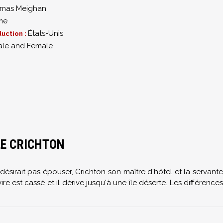
mas Meighan
me
États-Unis
uction :
ale and Female
LE CRICHTON
désirait pas épouser, Crichton son maître d'hôtel et la servante
 est cassé et il dérive jusqu'à une île déserte. Les différences