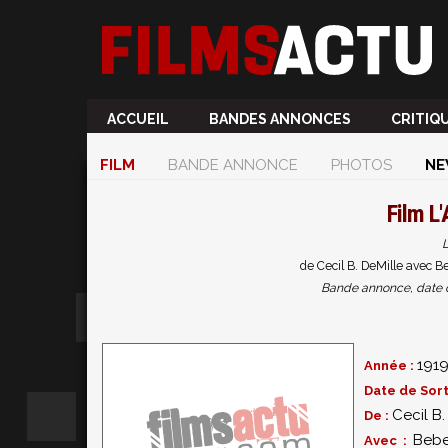
ACCUEIL
BANDES ANNONCES
CRITIQ
FILM
BANDE ANNONCE
PHOTOS
NE
Film
L'
L
de Cecil B. DeMille avec 
Bande annonce, date de 
191
Année :
Date de Sort
Cecil B.
De :
Bebe
Avec :