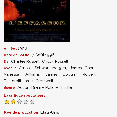
1996
Année :
7 Août 1996
Date de Sortie :
Charles Russell
,
Chuck Russell
De :
Arnold Schwarzenegger
,
James Caan
,
Avec :
Vanessa Williams
,
James Coburn
,
Robert
Pastorelli
,
James Cromwell
,
...
Action
,
Drame
,
Policier
,
Thriller
Genre :
La critique spectateurs
États-Unis
Pays de production :