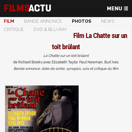
FILM
BANDE ANNONCE
PHOTOS
NEWS
CRITIQUE
DVD & BLU-RAY
Film
La Chatte sur un
toit brûlant
La Chatte sur un toit brûlant
de Richard Brooks avec Elizabeth Taylor, Paul Newman, Burl Ives
Bande annonce, date de sortie, synopsis, avis et critique du film