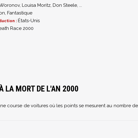
 Woronov
,
Louisa Moritz
,
Don Steele
,
...
ion
,
Fantastique
États-Unis
duction :
eath Race 2000
0
À LA MORT DE L'AN 2000
t une course de voitures où les points se mesurent au nombre de