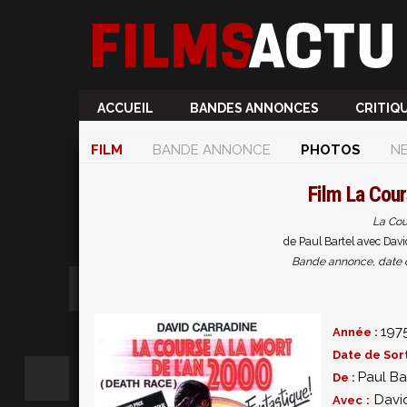
ACCUEIL
BANDES ANNONCES
CRITIQ
FILM
BANDE ANNONCE
PHOTOS
N
Film
La Cour
La Cou
de Paul Bartel avec Davi
Bande annonce, date de 
197
Année :
Date de Sort
Paul Ba
De :
Davi
Avec :