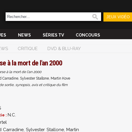
JEUX VIDÉO
UES
NEWS
SÉRIES TV
CONCOURS
EWS
CRITIQUE
DVD & BLU-RAY
se à la mort de l'an 2000
rse à la mort de l'an 2000
d Carradine, Sylvester Stallone, Martin Kove
sortie, synopsis, avis et critique du film
5
N.C.
ie :
rtel
d Carradine
,
Sylvester Stallone
,
Martin