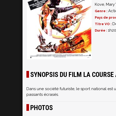
Kove
,
Mary
Act
Genre :
Pays de pro
D
Titre VO :
1h2
Durée :
SYNOPSIS DU FILM LA COURSE 
Dans une société futuriste, le sport national es
passants écrasés.
PHOTOS