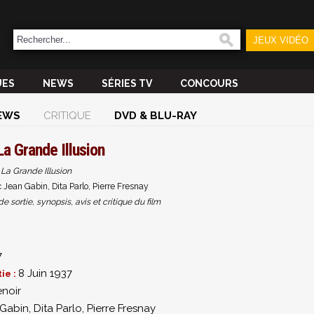
JEUX VIDÉO
UES
NEWS
SÉRIES TV
CONCOURS
EWS
CRITIQUE
DVD & BLU-RAY
La Grande Illusion
La Grande Illusion
 Jean Gabin, Dita Parlo, Pierre Fresnay
sortie, synopsis, avis et critique du film
7
8 Juin 1937
ie :
noir
 Gabin
,
Dita Parlo
,
Pierre Fresnay