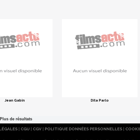
Jean Gabin
Dita Parlo
LÉGALES
|
CGU
|
CGV
|
POLITIQUE DONNÉES PERSONNELLES
|
COOKI