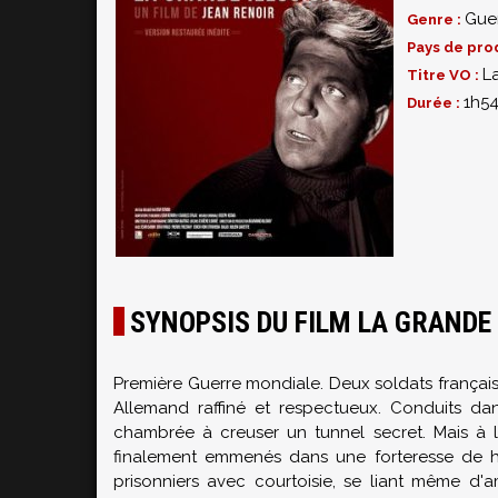
Gue
Genre :
Pays de pro
L
Titre VO :
1h5
Durée :
SYNOPSIS DU FILM LA GRANDE 
Première Guerre mondiale. Deux soldats français
Allemand raffiné et respectueux. Conduits da
chambrée à creuser un tunnel secret. Mais à la 
finalement emmenés dans une forteresse de haut
prisonniers avec courtoisie, se liant même d'am