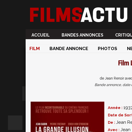
ACCUEIL
BANDES ANNONCES
CRITIQ
FILM
BANDE ANNONCE
PHOTOS
N
Film
de Jean Renoir avec
Bande annonce, date de 
193
Année :
Date de Sort
Jean Re
De :
Jean
Avec :