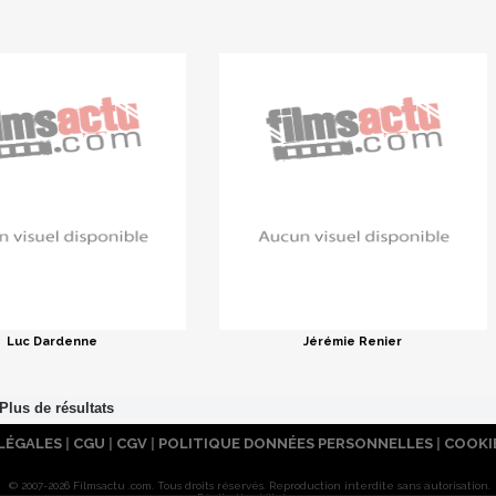
Luc Dardenne
Jérémie Renier
LÉGALES
|
CGU
|
CGV
|
POLITIQUE DONNÉES PERSONNELLES
|
COOKI
© 2007-2026 Filmsactu .com. Tous droits réservés. Reproduction interdite sans autorisation.