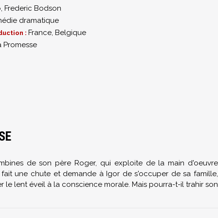
o
,
Frederic Bodson
édie dramatique
France, Belgique
duction :
a Promesse
SE
mbines de son père Roger, qui exploite de la main d'oeuvre
in fait une chute et demande à Igor de s'occuper de sa famille,
e lent éveil à la conscience morale. Mais pourra-t-il trahir son