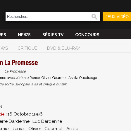
JEUX VIDÉO
UES
NEWS
SÉRIES TV
CONCOURS
EWS
CRITIQUE
DVD & BLU-RAY
lm
La Promesse
La Promesse
nne avec Jérémie Renier, Olivier Gourmet, Assita Ouedraogo
sortie, synopsis, avis et critique du film
6
16 Octobre 1996
ie :
ierre Dardenne
,
Luc Dardenne
émie Renier
,
Olivier Gourmet
,
Assita