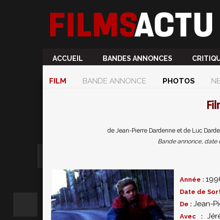
ACCUEIL
BANDES ANNONCES
CRITIQ
FILM
BANDE ANNONCE
PHOTOS
N
Fi
de Jean-Pierre Dardenne et de Luc Darde
Bande annonce, date de 
199
Année :
Date de Sort
Jean-P
De :
Jér
Avec :