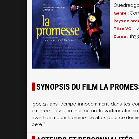
Ouedraog
Com
Genre :
Pays de pro
L
Titre VO :
1h33
Durée :
SYNOPSIS DU FILM LA PROMES
Igor, 15 ans, trempe innocemment dans les co
emigrée. Jusqu'au jour où un travailleur africa
avant de mourir. Commence alors pour ce dernier l
père ?