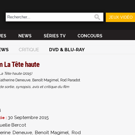
JEUX VIDÉO
UES
NEWS
SÉRIES TV
CONCOURS
EWS
CRITIQUE
DVD & BLU-RAY
lm
La Tête haute
La Tête haute (2015)
atherine Deneuve, Benoît Magimel, Rod Paradot
sortie, synopsis, avis et critique du film
4
30 Septembre 2015
ie :
elle Bercot
erine Deneuve
,
Benoît Magimel
,
Rod