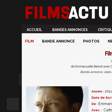
ACCUEIL
BANDES ANNONCES
CRITIQ
FILM
BANDE ANNONCE
PHOTOS
N
Fi
de Emmanuelle Bercot avec C
Bande annonce, date de 
201
Année :
Date de Sort
Emmanu
De :
Cath
Avec :