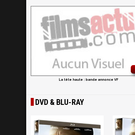
La tête haute : bande annonce VF
DVD & BLU-RAY