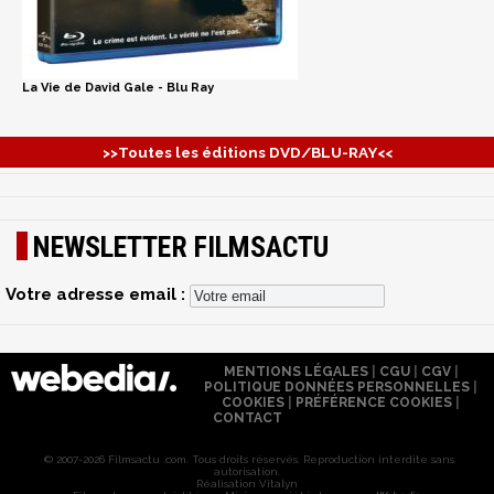
La Vie de David Gale - Blu Ray
>>Toutes les éditions DVD/BLU-RAY<<
NEWSLETTER FILMSACTU
Votre adresse email :
MENTIONS LÉGALES
|
CGU
|
CGV
|
POLITIQUE DONNÉES PERSONNELLES
|
COOKIES
|
PRÉFÉRENCE COOKIES
|
CONTACT
© 2007-2026 Filmsactu .com. Tous droits réservés. Reproduction interdite sans
autorisation.
Réalisation Vitalyn