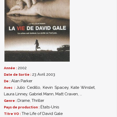
2002
Année :
23 Avril 2003
Date de Sortie :
Alan Parker
De :
Julio Cedillo
,
Kevin Spacey
,
Kate Winslet
,
Avec :
Laura Linney
,
Gabriel Mann
,
Matt Craven
,
...
Drame
,
Thriller
Genre :
États-Unis
Pays de production :
The Life of David Gale
Titre VO :