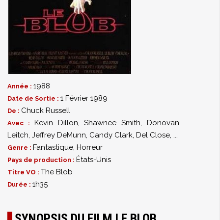
1988
Année :
1 Février 1989
Date de Sortie :
Chuck Russell
De :
Kevin Dillon
,
Shawnee Smith
,
Donovan
Avec :
Leitch
,
Jeffrey DeMunn
,
Candy Clark
,
Del Close
,
...
Fantastique
,
Horreur
Genre :
États-Unis
Pays de production :
The Blob
Titre VO :
1h35
Durée :
SYNOPSIS DU FILM LE BLOB