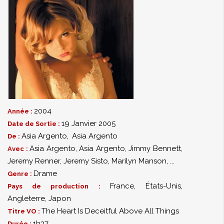
2004
Année :
19 Janvier 2005
Date de Sortie :
Asia Argento
,
Asia Argento
De :
Asia Argento
,
Asia Argento
,
Jimmy Bennett
,
Avec :
Jeremy Renner
,
Jeremy Sisto
,
Marilyn Manson
,
...
Drame
Genre :
France, États-Unis,
Pays de production :
Angleterre, Japon
The Heart Is Deceitful Above All Things
Titre VO :
1h37
Durée :