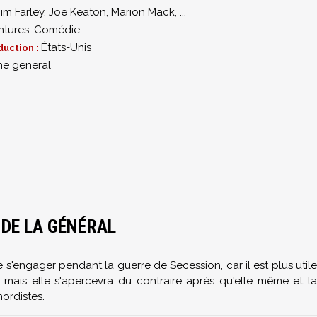
Jim Farley
,
Joe Keaton
,
Marion Mack
,
...
ntures
,
Comédie
États-Unis
duction :
he general
 DE LA GÉNÉRAL
s'engager pendant la guerre de Secession, car il est plus utile
, mais elle s'apercevra du contraire après qu'elle même et la
ordistes.