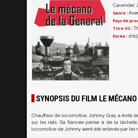
Cavender
,
Ave
Genre :
Pays de pro
T
Titre VO :
1H15
Durée :
SYNOPSIS DU FILM LE MÉCANO
Chauffeur de locomotive, Johnny Gray a évité de 
sur les rails. Sa fiancée pense à de la lâcheté
locomotive de Johnny aient été enlevés par les n