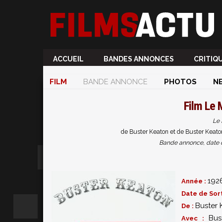
ACCUEIL
BANDES ANNONCES
CRITIQ
FILM
BANDE ANNONCE
PHOTOS
N
Film
Le 
Le 
de Buster Keaton et de Buster Keato
Bande annonce, date de 
192
Année :
Date de Sort
Buster 
De :
Bus
Avec :