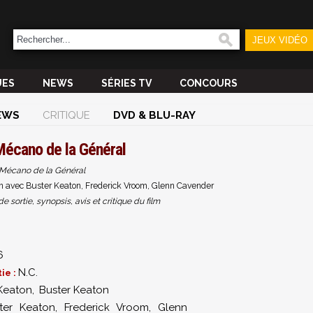
JEUX VIDÉO
UES
NEWS
SÉRIES TV
CONCOURS
EWS
CRITIQUE
DVD & BLU-RAY
Mécano de la Général
Mécano de la Général
n avec Buster Keaton, Frederick Vroom, Glenn Cavender
sortie, synopsis, avis et critique du film
6
N.C.
ie :
Keaton
,
Buster Keaton
ter Keaton
,
Frederick Vroom
,
Glenn