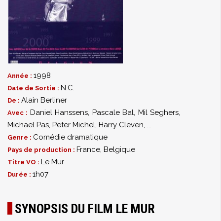
1998
Année :
N.C.
Date de Sortie :
Alain Berliner
De :
Daniel Hanssens
,
Pascale Bal
,
Mil Seghers
,
Avec :
Michael Pas
,
Peter Michel
,
Harry Cleven
,
...
Comédie dramatique
Genre :
France, Belgique
Pays de production :
Le Mur
Titre VO :
1h07
Durée :
SYNOPSIS DU FILM LE MUR