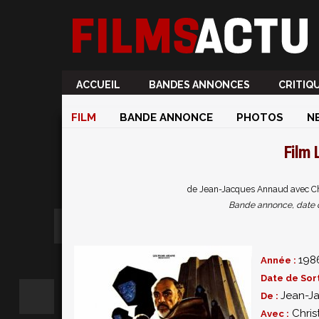
ACCUEIL
BANDES ANNONCES
CRITIQ
FILM
BANDE ANNONCE
PHOTOS
N
Film
de Jean-Jacques Annaud avec Chr
Bande annonce, date de 
198
Année :
Date de Sort
Jean-J
De :
Chris
Avec :