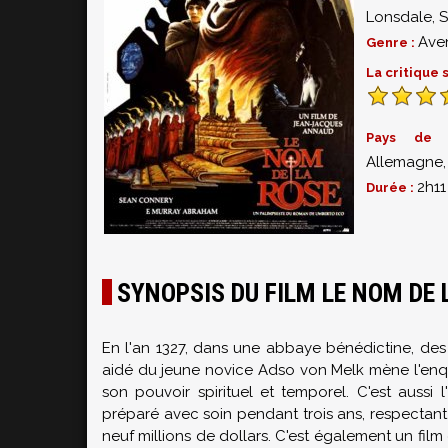
Lonsdale
,
S
Ave
Genre :
La critique
Pays de 
Allemagne, 
2h11
Durée :
SYNOPSIS DU FILM LE NOM DE 
En l'an 1327, dans une abbaye bénédictine, des 
aidé du jeune novice Adso von Melk mène l'enquêt
son pouvoir spirituel et temporel. C'est aussi 
préparé avec soin pendant trois ans, respectant
neuf millions de dollars. C'est également un fi