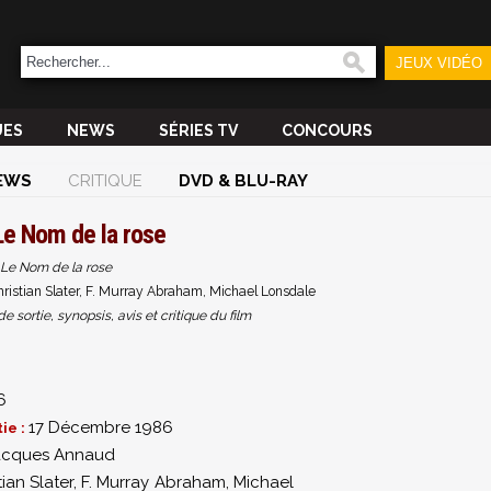
JEUX VIDÉO
UES
NEWS
SÉRIES TV
CONCOURS
EWS
CRITIQUE
DVD & BLU-RAY
Le Nom de la rose
Le Nom de la rose
istian Slater, F. Murray Abraham, Michael Lonsdale
sortie, synopsis, avis et critique du film
6
17 Décembre 1986
ie :
acques Annaud
tian Slater
,
F. Murray Abraham
,
Michael