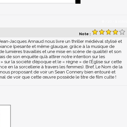
0
/
10
-
1
votes
Note :
Jean-Jacques Annaud nous livre un thriller médiéval stylisé et
mbiance (pesante et même glauque, grâce à la musique de
 lumières travaillés et une mise en scène de qualité) et son
iais de son enquête qu’à attirer notre intention sur les
 sur la société d’époque et le « règne » de l’Église sur cette
ance en la sorcellerie à travers les femmes). Bref, Le Nom de la
, nous proposant de voir un Sean Connery bien entouré et
mal de voir que cette œuvre possède le titre de film culte !