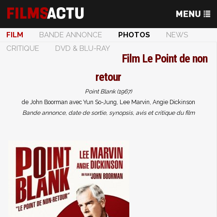
FILM
BANDE ANNONCE
PHOTOS
NEWS
CRITIQUE
DVD & BLU-RAY
Film
Le Point de non
retour
Point Blank (1967)
de John Boorman avec Yun So-Jung, Lee Marvin, Angie Dickinson
Bande annonce, date de sortie, synopsis, avis et critique du film