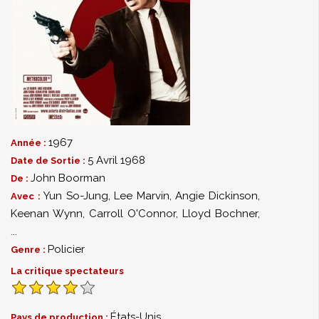
1967
Année :
5 Avril 1968
Date de Sortie :
John Boorman
De :
Yun So-Jung
,
Lee Marvin
,
Angie Dickinson
,
Avec :
Keenan Wynn
,
Carroll O'Connor
,
Lloyd Bochner
,
...
Policier
Genre :
La critique spectateurs
États-Unis
Pays de production :