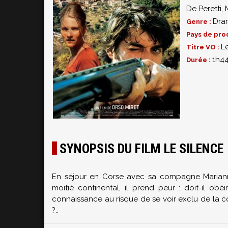
De Peretti
,
Dra
Genre :
Pays de pro
L
Titre VO :
1h4
Durée :
SYNOPSIS DU FILM LE SILENCE
En séjour en Corse avec sa compagne Marianne,
moitié continental, il prend peur : doit-il ob
connaissance au risque de se voir exclu de la 
?..