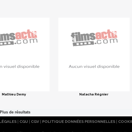
Mathieu Demy
Natacha Régnier
LÉGALES
|
CGU
|
CGV
|
POLITIQUE DONNÉES PERSONNELLES
|
COOKI