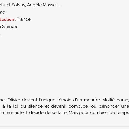
Muriel Solvay
,
Angèle Massei
,
...
me
France
duction :
e Silence
4
 Olivier devient l'unique témoin d'un meurtre. Moitié corse,
éir à la loi du silence et devenir complice, ou dénoncer une
communauté. Il décide de se taire. Mais pour combien de temps