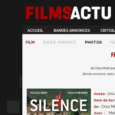
ACCUEIL
BANDES ANNONCES
CRITIQ
FILM
BANDE ANNONCE
PHOTOS
N
F
de Orso Miret av
Bande annonce, date de 
200
Année :
Date de Sort
Orso Mi
De :
,
Ma
Avec :