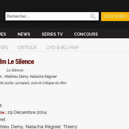
JEUX VIDÉO
UES
NEWS
SÉRIES TV
CONCOURS
EWS
CRITIQUE
DVD & BLU-RAY
ilm
Le Silence
Le Silence
ec , Mathieu Demy, Natacha Régnier
sortie, synopsis, avis et critique du film
4
29 Décembre 2004
ie :
ret
thieu Demy
,
Natacha Régnier
,
Thierry