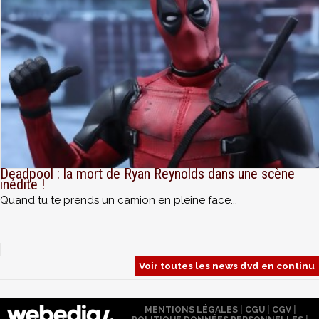
Deadpool : la mort de Ryan Reynolds dans une scène
inédite !
Quand tu te prends un camion en pleine face...
Voir toutes les news dvd en continu
MENTIONS LÉGALES
|
CGU
|
CGV
|