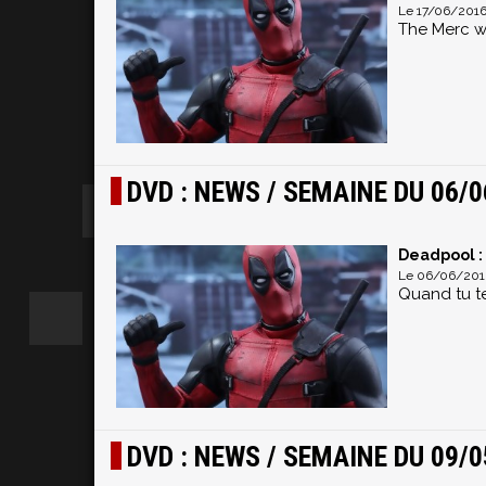
Le 17/06/2016
The Merc wi
DVD : NEWS / SEMAINE DU 06/0
Deadpool :
Le 06/06/2016
Quand tu te
DVD : NEWS / SEMAINE DU 09/0