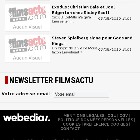
Exodus : Christian Bale et Joel
Edgerton chez Ridley Scott
Cecil B. DeMille n'a qu'à
08/08/2026, 19:02
bien se tenir ...
Steven Spielberg signe pour Gods and
Kings !
Un biopic de la vie de Moïse
08/08/2026, 19:02
façon Braveheart ?
NEWSLETTER FILMSACTU
Votre adresse email :
MENTIONS LÉGALES
|
CGU
|
CGV
|
POLITIQUE DONNÉES PERSONNELLES
|
COOKIES
|
PRÉFÉRENCE COOKIES
|
CONTACT