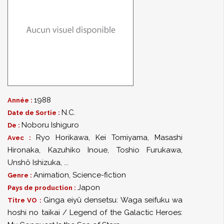
1988
Année :
N.C.
Date de Sortie :
Noboru Ishiguro
De :
Ryo Horikawa
,
Kei Tomiyama
,
Masashi
Avec :
Hironaka
,
Kazuhiko Inoue
,
Toshio Furukawa
,
Unshô Ishizuka
,
...
Animation
,
Science-fiction
Genre :
Japon
Pays de production :
Ginga eiyû densetsu: Waga seifuku wa
Titre VO :
hoshi no taikai / Legend of the Galactic Heroes: