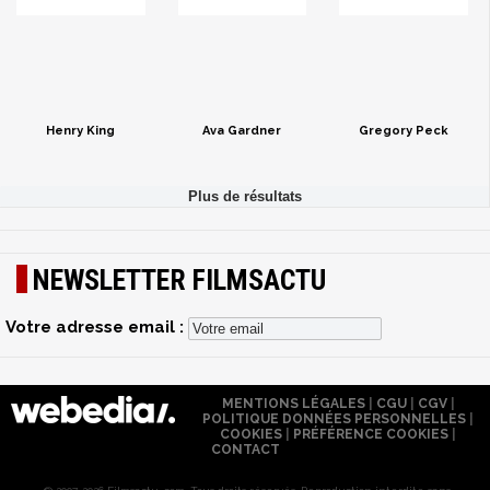
Henry King
Ava Gardner
Gregory Peck
NEWSLETTER FILMSACTU
Votre adresse email :
MENTIONS LÉGALES
|
CGU
|
CGV
|
POLITIQUE DONNÉES PERSONNELLES
|
COOKIES
|
PRÉFÉRENCE COOKIES
|
CONTACT