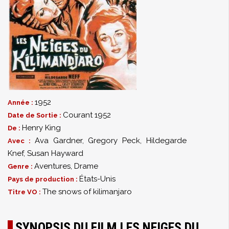
1952
Année :
Courant 1952
Date de Sortie :
Henry King
De :
Ava Gardner
,
Gregory Peck
,
Hildegarde
Avec :
Knef
,
Susan Hayward
Aventures
,
Drame
Genre :
États-Unis
Pays de production :
The snows of kilimanjaro
Titre VO :
SYNOPSIS DU FILM LES NEIGES DU