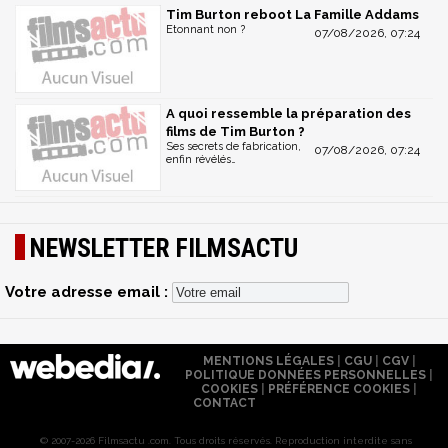
Tim Burton reboot La Famille Addams
Etonnant non ?
07/08/2026, 07:24
A quoi ressemble la préparation des
films de Tim Burton ?
Ses secrets de fabrication,
07/08/2026, 07:24
enfin révélés…
NEWSLETTER FILMSACTU
Votre adresse email :
MENTIONS LÉGALES
|
CGU
|
CGV
|
POLITIQUE DONNÉES PERSONNELLES
|
COOKIES
|
PRÉFÉRENCE COOKIES
|
CONTACT
© 2007-2026 Filmsactu .com. Tous droits réservés. Reproduction interdite sans