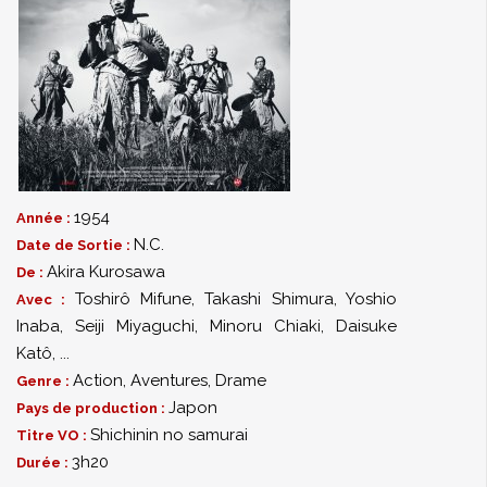
1954
Année :
N.C.
Date de Sortie :
Akira Kurosawa
De :
Toshirô Mifune
,
Takashi Shimura
,
Yoshio
Avec :
Inaba
,
Seiji Miyaguchi
,
Minoru Chiaki
,
Daisuke
Katô
,
...
Action
,
Aventures
,
Drame
Genre :
Japon
Pays de production :
Shichinin no samurai
Titre VO :
3h20
Durée :