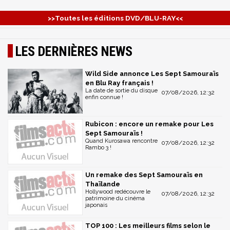
>>Toutes les éditions DVD/BLU-RAY<<
LES DERNIÈRES NEWS
Wild Side annonce Les Sept Samouraïs
en Blu Ray français !
La date de sortie du disque
07/08/2026, 12:32
enfin connue !
Rubicon : encore un remake pour Les
Sept Samouraïs !
Quand Kurosawa rencontre
07/08/2026, 12:32
Rambo 3 !
Un remake des Sept Samouraïs en
Thaïlande
Hollywood redécouvre le
07/08/2026, 12:32
patrimoine du cinéma
japonais
TOP 100 : Les meilleurs films selon le