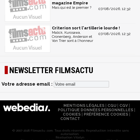
magazine Empire
Mais qui est le premier ?
07/08/2026, 12:32
Criterion sort l'artillerie lourde !
Malick, Kurosawa,
07/08/2026, 12:32
Cronenberg, Anderson et
Von Trier sont à l'honneur
NEWSLETTER FILMSACTU
Votre adresse email :
MENTIONS LÉGALES
|
CGU
|
CGV
|
POLITIQUE DONNÉES PERSONNELLES
|
COOKIES
|
PRÉFÉRENCE COOKIES
|
CONTACT
© 2007-2026 Filmsactu .com. Tous droits réservés. Reproduction interdite sans
autorisation.
Réalisation Vitalyn