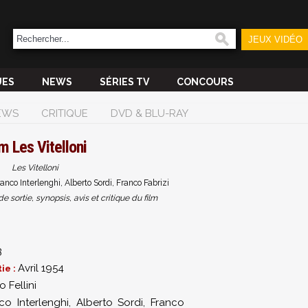
JEUX VIDÉO
UES
NEWS
SÉRIES TV
CONCOURS
EWS
CRITIQUE
DVD & BLU-RAY
lm
Les Vitelloni
Les Vitelloni
anco Interlenghi, Alberto Sordi, Franco Fabrizi
sortie, synopsis, avis et critique du film
3
Avril 1954
ie :
 Fellini
co Interlenghi
,
Alberto Sordi
,
Franco