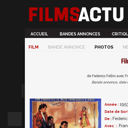
ACCUEIL
BANDES ANNONCES
CRITIQ
FILM
BANDE ANNONCE
PHOTOS
N
Fi
de Federico Fellini avec Fr
Bande annonce, date de 
195
Année :
Date de Sort
Federico
De :
Fran
Avec :