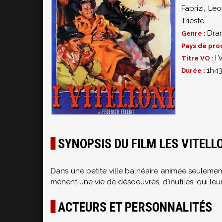
Fabrizi
,
Leo
Trieste
,
...
Dra
Genre :
Pays de pro
I 
Titre VO :
1h4
Durée :
SYNOPSIS DU FILM LES VITELL
Dans une petite ville balnéaire animée seulemen
mènent une vie de désoeuvrés, d'inutiles, qui leur 
ACTEURS ET PERSONNALITÉS