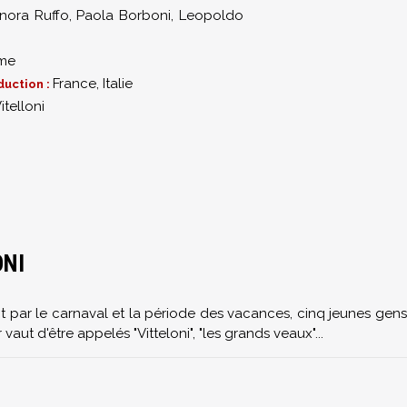
nora Ruffo
,
Paola Borboni
,
Leopoldo
me
France, Italie
duction :
Vitelloni
3
ONI
t par le carnaval et la période des vacances, cinq jeunes gens
vaut d'être appelés "Vitteloni", "les grands veaux"...