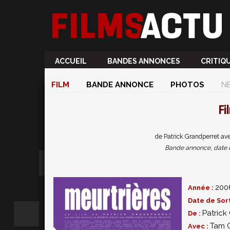
ACCUEIL
BANDES ANNONCES
CRITIQ
FILM
BANDE ANNONCE
PHOTOS
N
Fi
de Patrick Grandperret av
Bande annonce, date de 
200
Année :
Date de Sort
Patrick
De :
Tam 
Avec :