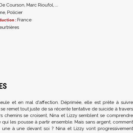
 De Courson
,
Marc Rioufol
,
...
me
,
Policier
France
duction :
eurtrières
ES
ule et en mal d'affection. Déprimée, elle est prête à suivre
se remet tout juste de sa récente tentative de suicide à travers
urs chemins se croisent, Nina et Lizzy semblent se comprendre
 qui les pousse à partir ensemble. Mais sans argent, comment
nt une à une devant soi ? Nina et Lizzy vont progressivement