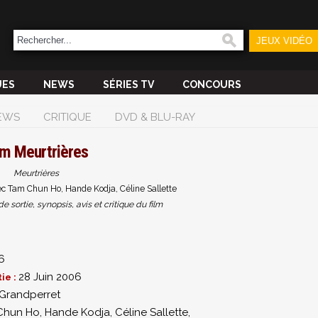
JEUX VIDÉO
UES
NEWS
SÉRIES TV
CONCOURS
EWS
CRITIQUE
DVD & BLU-RAY
lm
Meurtrières
Meurtrières
ec Tam Chun Ho, Hande Kodja, Céline Sallette
sortie, synopsis, avis et critique du film
6
28 Juin 2006
ie :
 Grandperret
Chun Ho
,
Hande Kodja
,
Céline Sallette
,