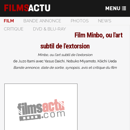
FILM
BANDE ANNONCE
PHOTOS
NEWS
CRITIQUE
DVD & BLU-RAY
Film
Minbo, ou l'art
subtil de l'extorsion
Minbo, ou l'art subtil de l'extorsion
de Juzo Itami avec Yasuo Daichi, Nobuko Miyamoto, Kôichi Ueda
Bande annonce, date de sortie, synopsis, avis et critique du film