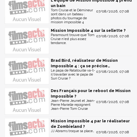
L'équipe de Mission Impossible 4 prend
un bain
Tom Cruise et le Démineur
07/08/2026, 07:08
sont dans un bateau :
photos du tournage de
mission impossible 4
Mission Impossible 4 sur la sellette ?
Paramount trouve que Tom
07/08/2026, 07:08
Cruise n'est plus assez
tendance.
Brad Bird, réalisateur de Mission
Impossible 4 : ça se précise…
Le papa de Ratatouille va-t-
07/08/2026, 07:08
il travailler avec le papa de
Suri Cruise ?
Des Français pour le reboot de Mission
Impossible ?
Jean-Pierre Jeunet et Jean-
07/08/2026, 07:08
Pierre Marielle rejoignent
Jean-Pierre Tom Cruise
Mission impossible 4 par le réalisateur
de Zombieland ?
JJ Abrams troque sa place…
07/08/2026, 07:08