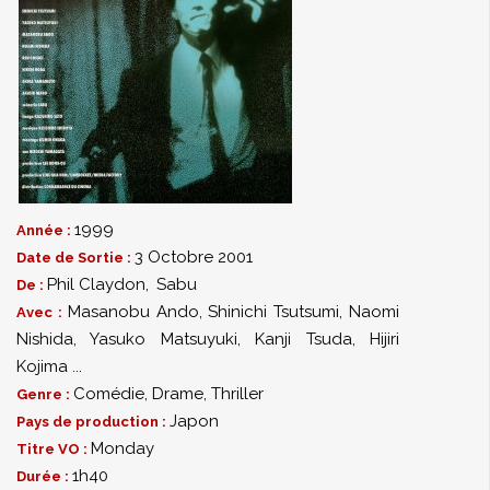
1999
Année :
3 Octobre 2001
Date de Sortie :
Phil Claydon
,
Sabu
De :
Masanobu Ando
,
Shinichi Tsutsumi
,
Naomi
Avec :
Nishida
,
Yasuko Matsuyuki
,
Kanji Tsuda
,
Hijiri
Kojima
...
Comédie
,
Drame
,
Thriller
Genre :
Japon
Pays de production :
Monday
Titre VO :
1h40
Durée :