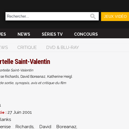
JEUX VIDÉO
UES
NEWS
SÉRIES TV
CONCOURS
EWS
CRITIQUE
DVD & BLU-RAY
telle Saint-Valentin
rtelle Saint-Valentin
se Richards, David Boreanaz, Katherine Heigl
sortie, synopsis, avis et critique du film
1
27 Juin 2001
ie :
lanks
enise Richards
,
David Boreanaz
,