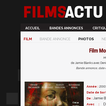
ACCUEIL
BANDES ANNONCES
CRITIQ
FILM
BANDE ANNONCE
PHOTOS
N
Film
Mor
Mo
de Jamie Blanks avec Deni
Bande annonce, date de 
200
Année :
Date de Sort
Jamie B
De :
D
Avec :