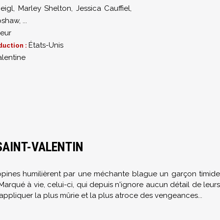
eigl
,
Marley Shelton
,
Jessica Cauffiel
,
pshaw
,
...
reur
États-Unis
duction :
alentine
SAINT-VALENTIN
copines humilièrent par une méchante blague un garçon timide
Marqué à vie, celui-ci, qui depuis n'ignore aucun détail de leurs
'appliquer la plus mûrie et la plus atroce des vengeances...