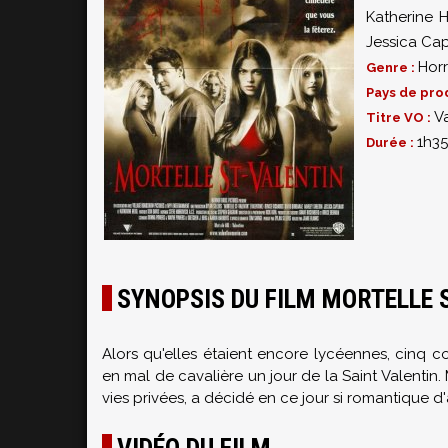
Katherine H
Jessica Ca
Hor
Genre :
Pays de pro
V
Titre VO :
1h35
Durée :
SYNOPSIS DU FILM MORTELLE 
Alors qu'elles étaient encore lycéennes, cinq 
en mal de cavalière un jour de la Saint Valentin. 
vies privées, a décidé en ce jour si romantique d