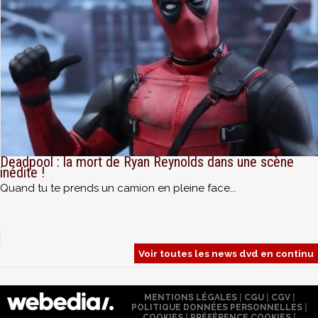
Deadpool : la mort de Ryan Reynolds dans une scène
inédite !
Quand tu te prends un camion en pleine face...
Voir toutes les news dvd en continu
MENTIONS LÉGALES
|
CGU
|
CGV
|
POLITIQUE DONNÉES PERSONNELLES
|
COOKIES
|
PRÉFÉRENCE COOKIES
|